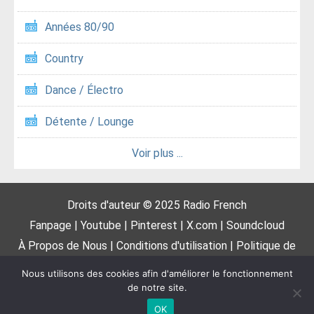
Années 80/90
Country
Dance / Électro
Détente / Lounge
Voir plus ...
Droits d'auteur © 2025
Radio French
Fanpage
|
Youtube
|
Pinterest
|
X.com
|
Soundcloud
À Propos de Nous
|
Conditions d'utilisation
|
Politique de
confidentialité
|
DMCA
|
Proposer une radio
|
Contactez-
Nous utilisons des cookies afin d'améliorer le fonctionnement
nous
de notre site.
OK