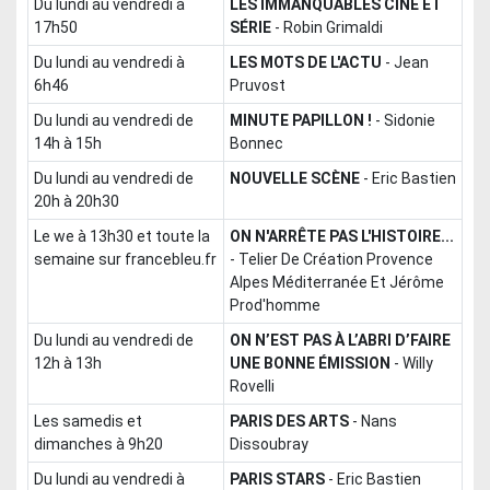
du lundi au vendredi à
LES IMMANQUABLES CINÉ ET
17h50
SÉRIE
-
Robin Grimaldi
du lundi au vendredi à
LES MOTS DE L'ACTU
-
Jean
6h46
Pruvost
du lundi au vendredi de
MINUTE PAPILLON !
-
Sidonie
14h à 15h
Bonnec
du lundi au vendredi de
NOUVELLE SCÈNE
-
Eric Bastien
20h à 20h30
le we à 13h30 et toute la
ON N'ARRÊTE PAS L'HISTOIRE...
semaine sur francebleu.fr
-
Telier De Création Provence
Alpes Méditerranée Et Jérôme
Prod'homme
du lundi au vendredi de
ON N’EST PAS À L’ABRI D’FAIRE
12h à 13h
UNE BONNE ÉMISSION
-
Willy
Rovelli
les samedis et
PARIS DES ARTS
-
Nans
dimanches à 9h20
Dissoubray
du lundi au vendredi à
PARIS STARS
-
Eric Bastien