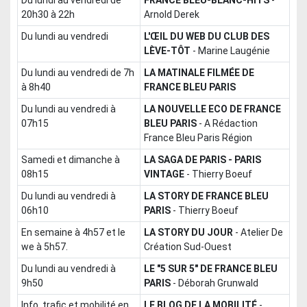
du lundi au vendredi de
FRANCE BLEU-BLANC-HITS
-
20h30 à 22h
Arnold Derek
du lundi au vendredi
L'ŒIL DU WEB DU CLUB DES
LÈVE-TÔT
-
Marine Laugénie
du lundi au vendredi de 7h
LA MATINALE FILMÉE DE
à 8h40
FRANCE BLEU PARIS
du lundi au vendredi à
LA NOUVELLE ECO DE FRANCE
07h15
BLEU PARIS
-
A Rédaction
France Bleu Paris Région
samedi et dimanche à
LA SAGA DE PARIS - PARIS
08h15
VINTAGE
-
Thierry Boeuf
du lundi au vendredi à
LA STORY DE FRANCE BLEU
06h10
PARIS
-
Thierry Boeuf
en semaine à 4h57 et le
LA STORY DU JOUR
-
Atelier De
we à 5h57.
Création Sud-Ouest
du lundi au vendredi à
LE "5 SUR 5" DE FRANCE BLEU
9h50
PARIS
-
Déborah Grunwald
info, trafic et mobilité en
LE BLOG DE LA MOBILITÉ
-