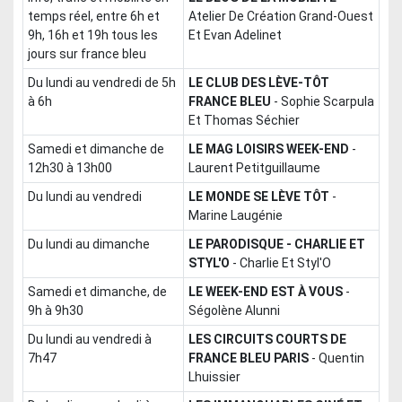
temps réel, entre 6h et
Atelier De Création Grand-Ouest
9h, 16h et 19h tous les
Et Evan Adelinet
jours sur france bleu
du lundi au vendredi de 5h
LE CLUB DES LÈVE-TÔT
à 6h
FRANCE BLEU
-
Sophie Scarpula
Et Thomas Séchier
samedi et dimanche de
LE MAG LOISIRS WEEK-END
-
12h30 à 13h00
Laurent Petitguillaume
du lundi au vendredi
LE MONDE SE LÈVE TÔT
-
Marine Laugénie
du lundi au dimanche
LE PARODISQUE - CHARLIE ET
STYL'O
-
Charlie Et Styl'O
samedi et dimanche, de
LE WEEK-END EST À VOUS
-
9h à 9h30
Ségolène Alunni
du lundi au vendredi à
LES CIRCUITS COURTS DE
7h47
FRANCE BLEU PARIS
-
Quentin
Lhuissier