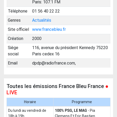
Paris: 107.1 FM
Téléphone
01 56 40 22 22
Genres
Actualités
Site officiel
www.francebleu.fr
Création
2000
Siège
116, avenue du président Kennedy 75220
social
Paris cedex 16
Email
dpdp@radiofrance.com,
Toutes les émissions France Bleu France
●
LIVE
Horaire
Programme
du lundi au vendredi de
100% PSG, LE MAG
-
Pia
18h à 19h
Clemens Et Eric Bastien