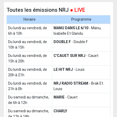
Toutes les émissions NRJ
● LIVE
Horaire
Programme
du lundi au vendredi, de
MANU DANS LE 6/10
-
Manu,
6h à 10h
Isabelle Et Glandu
du lundi au vendredi, de
DOUBLE F
-
Double F
10h à 15h
du lundi au vendredi, de
C'CAUET SUR NRJ
-
Cauet
15h à 20h
du lundi au vendredi, de
LE HIT NRJ
-
Louis
20h à 21h
du lundi au vendredi, de
NRJ RADIO STREAM
-
Brak Et
21h à 0h
Louis
du samedi au dimanche,
MARIE
-
Cauet
de 6h à 12h
du samedi au dimanche,
CHARLY
de 12h à 18h