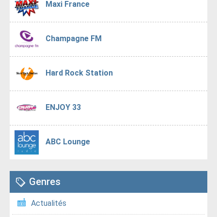
Maxi France
Champagne FM
Hard Rock Station
ENJOY 33
ABC Lounge
Genres
Actualités