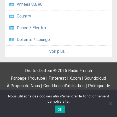
Années 80/90
Country
Dance / Électro
Détente / Lounge
Voir plus ...
Droits d'auteur © 2025
Radio French
Fanpage
|
Youtube
|
Pinterest
|
X.com
|
Soundcloud
À Propos de Nous
|
Conditions d'utilisation
|
Politique de
confidentialité
|
DMCA
|
Proposer une radio
|
Contactez-
Nous utilisons des cookies afin d'améliorer le fonctionnement
nous
de notre site.
OK