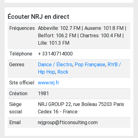
Écouter NRJ en direct
Fréquences
Abbeville: 102.7 FM | Auxerre: 101.8 FM |
Belfort: 106.2 FM | Chartres: 100.4 FM |
Lille: 101.3 FM
Téléphone
+ 33140714000
Genres
Dance / Électro
,
Pop Française
,
R'n'B /
Hip Hop
,
Rock
Site officiel
www.nrj.fr
Création
1981
Siège
NRJ GROUP 22, rue Boileau 75203 Paris
social
Cedex 16 - France
Email
nrjgroup@fticonsulting.com