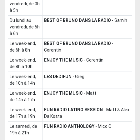
vendredi, de 0h
à 5h
du lundi au
BEST OF BRUNO DANS LA RADIO
-
Samih
vendredi, de 5h
à 6h
le week-end,
BEST OF BRUNO DANS LA RADIO
-
de 6h à 8h
Corentin
le week-end,
ENJOY THE MUSIC
-
Corentin
de 8h à 10h
le week-end,
LES DEDIFUN
-
Greg
de 10h à 14h
le week-end,
ENJOY THE MUSIC
-
Matt
de 14h à 17h
le week-end,
FUN RADIO LATINO SESSION
-
Matt & Alex
de 17h à 19h
Da Kosta
le samedi, de
FUN RADIO ANTHOLOGY
-
Mico C
19h à 21h