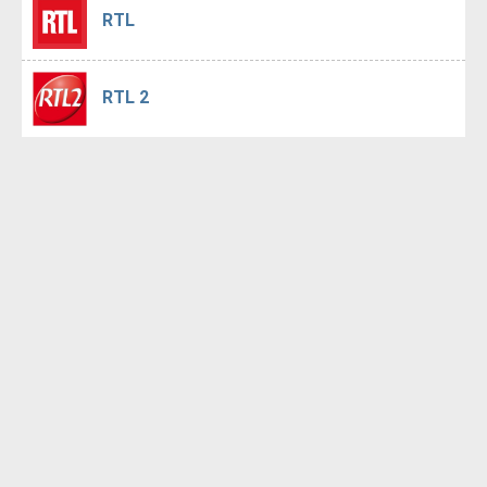
RTL
RTL 2