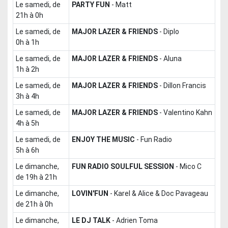
le samedi, de
PARTY FUN
-
Matt
21h à 0h
le samedi, de
MAJOR LAZER & FRIENDS
-
Diplo
0h à 1h
le samedi, de
MAJOR LAZER & FRIENDS
-
Aluna
1h à 2h
le samedi, de
MAJOR LAZER & FRIENDS
-
Dillon Francis
3h à 4h
le samedi, de
MAJOR LAZER & FRIENDS
-
Valentino Kahn
4h à 5h
le samedi, de
ENJOY THE MUSIC
-
Fun Radio
5h à 6h
le dimanche,
FUN RADIO SOULFUL SESSION
-
Mico C
de 19h à 21h
le dimanche,
LOVIN'FUN
-
Karel & Alice & Doc Pavageau
de 21h à 0h
le dimanche,
LE DJ TALK
-
Adrien Toma