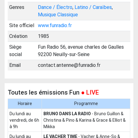
Genres
Dance / Électro
,
Latino / Caraïbes
,
Musique Classique
Site officiel
www.funradio.fr
Création
1985
Siège
Fun Radio 56, avenue charles de Gaulles
social
92200 Neuilly-sur-Seine
Email
contact.antenne@funradio.fr
Toutes les émissions Fun
● LIVE
Horaire
Programme
du lundi au
BRUNO DANS LA RADIO
-
Bruno Guillon &
vendredi, de 6h
Christina & Pino & Karina & Grace & Elliot &
à 9h
Mikka
du lundi au
LE VACHER TIME
-
Vacher & Anne-So &