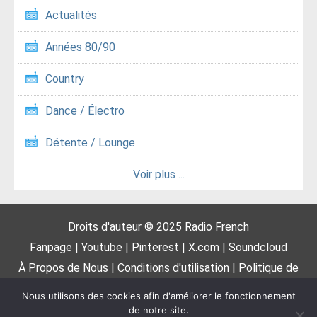
Actualités
Années 80/90
Country
Dance / Électro
Détente / Lounge
Voir plus ...
Droits d'auteur © 2025
Radio French
Fanpage
|
Youtube
|
Pinterest
|
X.com
|
Soundcloud
À Propos de Nous
|
Conditions d'utilisation
|
Politique de
confidentialité
|
DMCA
|
Proposer une radio
|
Contactez-
Nous utilisons des cookies afin d'améliorer le fonctionnement
nous
de notre site.