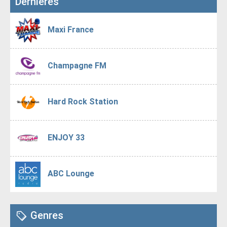
Dernières
Maxi France
Champagne FM
Hard Rock Station
ENJOY 33
ABC Lounge
Genres