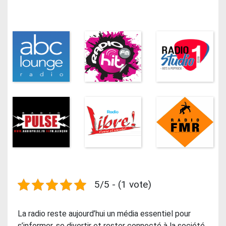
5/5 - (1 vote)
La radio reste aujourd’hui un média essentiel pour
s’informer, se divertir et rester connecté à la société.