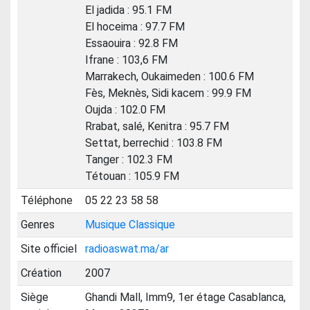
El jadida : 95.1 FM
El hoceima : 97.7 FM
Essaouira : 92.8 FM
Ifrane : 103,6 FM
Marrakech, Oukaimeden : 100.6 FM
Fès, Meknès, Sidi kacem : 99.9 FM
Oujda : 102.0 FM
Rrabat, salé, Kenitra : 95.7 FM
Settat, berrechid : 103.8 FM
Tanger : 102.3 FM
Tétouan : 105.9 FM
Téléphone
05 22 23 58 58
Genres
Musique Classique
Site officiel
radioaswat.ma/ar
Création
2007
Siège
Ghandi Mall, Imm9, 1er étage Casablanca,