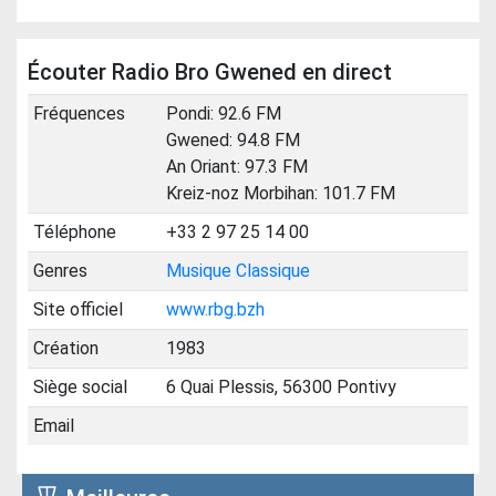
Écouter Radio Bro Gwened en direct
Fréquences
Pondi: 92.6 FM
Gwened: 94.8 FM
An Oriant: 97.3 FM
Kreiz-noz Morbihan: 101.7 FM
Téléphone
+33 2 97 25 14 00
Genres
Musique Classique
Site officiel
www.rbg.bzh
Création
1983
Siège social
6 Quai Plessis, 56300 Pontivy
Email