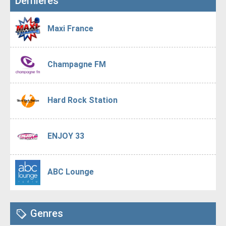
Dernières
Maxi France
Champagne FM
Hard Rock Station
ENJOY 33
ABC Lounge
Genres