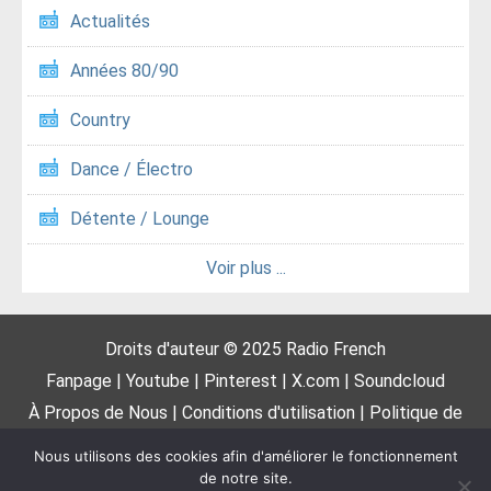
Actualités
Années 80/90
Country
Dance / Électro
Détente / Lounge
Voir plus ...
Droits d'auteur © 2025
Radio French
Fanpage
|
Youtube
|
Pinterest
|
X.com
|
Soundcloud
À Propos de Nous
|
Conditions d'utilisation
|
Politique de
confidentialité
|
DMCA
|
Proposer une radio
|
Contactez-
Nous utilisons des cookies afin d'améliorer le fonctionnement
nous
de notre site.