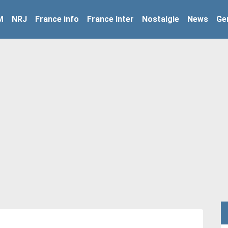
M
NRJ
France info
France Inter
Nostalgie
News
Ge