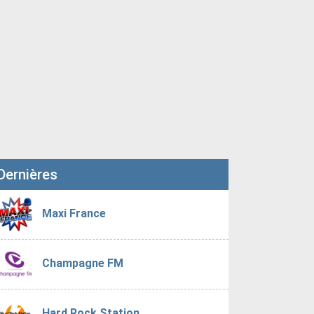
Dernières
Maxi France
Champagne FM
Hard Rock Station