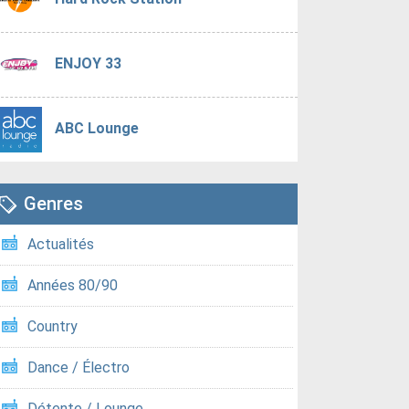
ENJOY 33
ABC Lounge
Genres
Actualités
Années 80/90
Country
Dance / Électro
Détente / Lounge