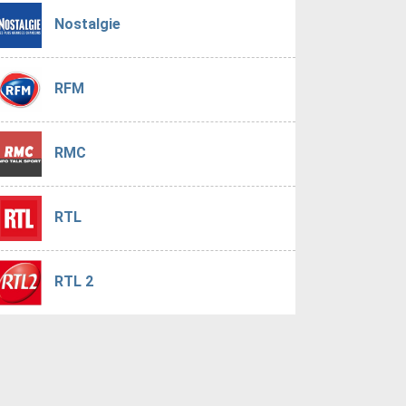
Nostalgie
RFM
RMC
RTL
RTL 2