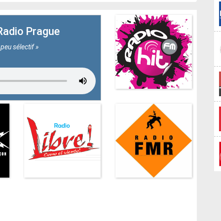
Radio Prague
 peu sélectif »