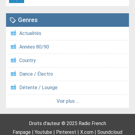
Genres
Actualités
Années 80/90
Country
Dance / Électro
Détente / Lounge
Voir plus ...
Droits d'auteur © 2025
Radio French
Fanpage
|
Youtube
|
Pinterest
|
X.com
|
Soundcloud