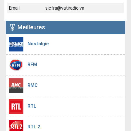
Email
sicfra@vatiradio.va
Meilleures
Nostalgie
RFM
RMC
RTL
RTL 2