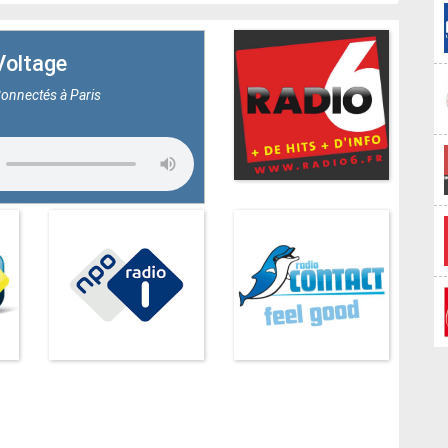
Voltage
onnectés à Paris