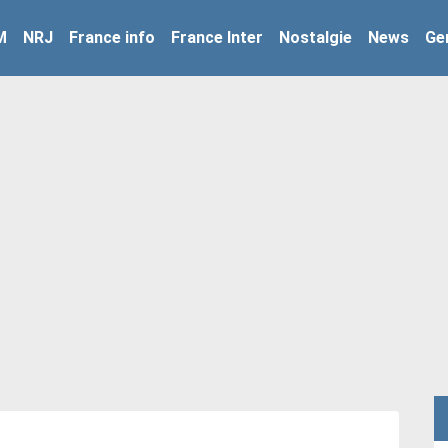
M
NRJ
France info
France Inter
Nostalgie
News
Ge