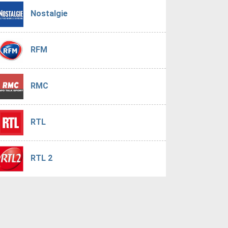
Nostalgie
RFM
RMC
RTL
RTL 2