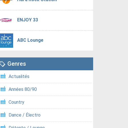
ENJOY 33
ABC Lounge
Genres
Actualités
Années 80/90
Country
Dance / Électro
Détente / Lounge