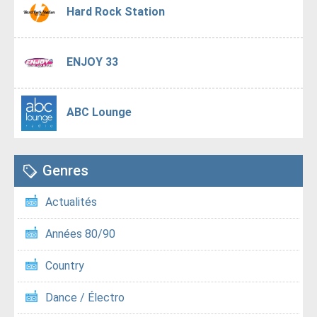
Hard Rock Station
ENJOY 33
ABC Lounge
Genres
Actualités
Années 80/90
Country
Dance / Électro